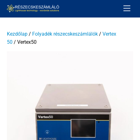
Skip
Men
to
content
Kezdőlap
/
Folyadék részecskeszámlálók
/
Vertex
50
/ Vertex50